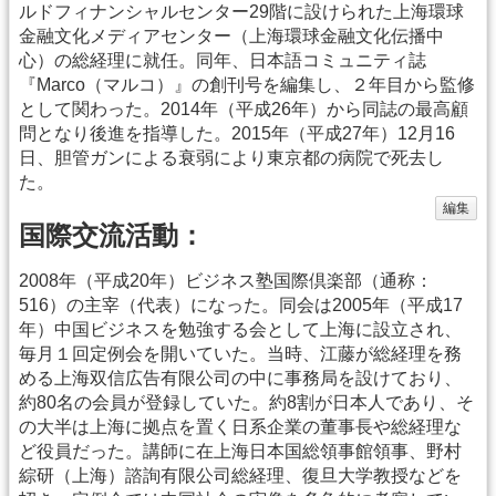
ルドフィナンシャルセンター29階に設けられた上海環球
金融文化メディアセンター（上海環球金融文化伝播中
心）の総経理に就任。同年、日本語コミュニティ誌
『Marco（マルコ）』の創刊号を編集し、２年目から監修
として関わった。2014年（平成26年）から同誌の最高顧
問となり後進を指導した。2015年（平成27年）12月16
日、胆管ガンによる衰弱により東京都の病院で死去し
た。
編集
国際交流活動：
2008年（平成20年）ビジネス塾国際倶楽部（通称：
516）の主宰（代表）になった。同会は2005年（平成17
年）中国ビジネスを勉強する会として上海に設立され、
毎月１回定例会を開いていた。当時、江藤が総経理を務
める上海双信広告有限公司の中に事務局を設けており、
約80名の会員が登録していた。約8割が日本人であり、そ
の大半は上海に拠点を置く日系企業の董事長や総経理な
ど役員だった。講師に在上海日本国総領事館領事、野村
綜研（上海）諮詢有限公司総経理、復旦大学教授などを