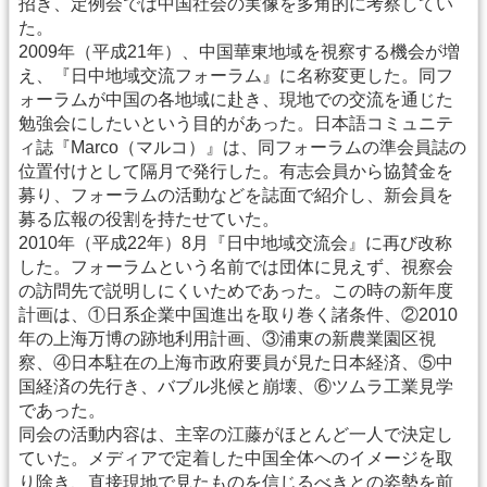
招き、定例会では中国社会の実像を多角的に考察してい
た。
2009年（平成21年）、中国華東地域を視察する機会が増
え、『日中地域交流フォーラム』に名称変更した。同フ
ォーラムが中国の各地域に赴き、現地での交流を通じた
勉強会にしたいという目的があった。日本語コミュニテ
ィ誌『Marco（マルコ）』は、同フォーラムの準会員誌の
位置付けとして隔月で発行した。有志会員から協賛金を
募り、フォーラムの活動などを誌面で紹介し、新会員を
募る広報の役割を持たせていた。
2010年（平成22年）8月『日中地域交流会』に再び改称
した。フォーラムという名前では団体に見えず、視察会
の訪問先で説明しにくいためであった。この時の新年度
計画は、①日系企業中国進出を取り巻く諸条件、②2010
年の上海万博の跡地利用計画、③浦東の新農業園区視
察、④日本駐在の上海市政府要員が見た日本経済、⑤中
国経済の先行き、バブル兆候と崩壊、⑥ツムラ工業見学
であった。
同会の活動内容は、主宰の江藤がほとんど一人で決定し
ていた。メディアで定着した中国全体へのイメージを取
り除き、直接現地で見たものを信じるべきとの姿勢を前